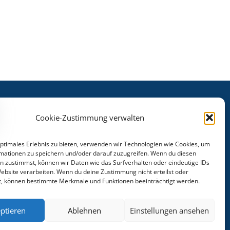
Cookie-Zustimmung verwalten
1. TC Heroldsberg
optimales Erlebnis zu bieten, verwenden wir Technologien wie Cookies, um
mationen zu speichern und/oder darauf zuzugreifen. Wenn du diesen
Mühlstraße 19
n zustimmst, können wir Daten wie das Surfverhalten oder eindeutige IDs
90562 Heroldsberg
Website verarbeiten. Wenn du deine Zustimmung nicht erteilst oder
t, können bestimmte Merkmale und Funktionen beeinträchtigt werden.
MITGLIED WERDEN
ptieren
Ablehnen
Einstellungen ansehen