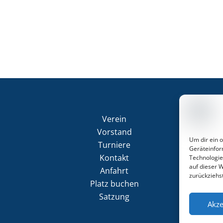
Verein
Vorstand
Um dir ein 
Turniere
Geräteinfor
Kontakt
Technologie
auf dieser 
Anfahrt
zurückziehs
Platz buchen
Satzung
Akze