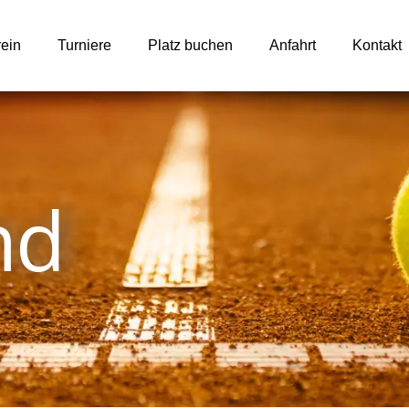
Back
To
rein
Turniere
Platz buchen
Anfahrt
Kontakt
Top
nd